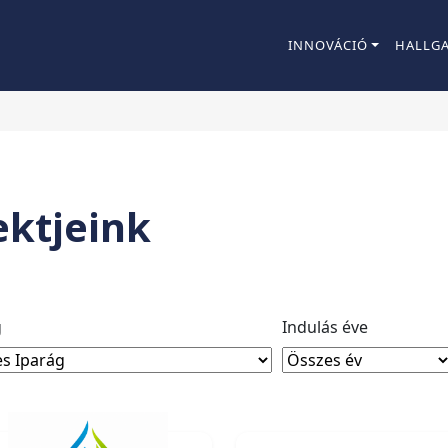
INNOVÁCIÓ
HALLG
ektjeink
g
Indulás éve