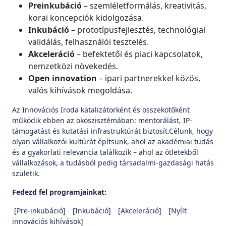
Preinkubáció
– szemléletformálás, kreativitás,
korai koncepciók kidolgozása.
Inkubáció
– prototípusfejlesztés, technológiai
validálás, felhasználói tesztelés.
Akceleráció
– befektetői és piaci kapcsolatok,
nemzetközi növekedés.
Open innovation
– ipari partnerekkel közös,
valós kihívások megoldása.
Az Innovációs Iroda katalizátorként és összekötőként
működik ebben az ökoszisztémában: mentorálást, IP-
támogatást és kutatási infrastruktúrát biztosít.Célunk, hogy
olyan vállalkozói kultúrát építsünk, ahol az akadémiai tudás
és a gyakorlati relevancia találkozik – ahol az ötletekből
vállalkozások, a tudásból pedig társadalmi-gazdasági hatás
születik.
Fedezd fel programjainkat:
[Pre-inkubáció] [Inkubáció] [Akceleráció] [Nyílt
innovációs kihívások]