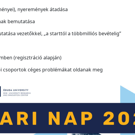
ményei), nyeremények átadása
inak bemutatása
tatása vezetőkkel, „a starttól a többmilliós bevételig”
ben (regisztráció alapján)
ói csoportok céges problémákat oldanak meg