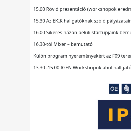
15.00 Rövid prezentáció (workshopok ered
15.30 Az EKIK hallgatóknak szóló pályázata
16.00 Sikeres házon belüli startupjaink bemu
16.30-tól Mixer – bemutató
Külön program nyereményekért az F09 terem
13.30 -15:00 IGEN Workshopok ahol hallgat