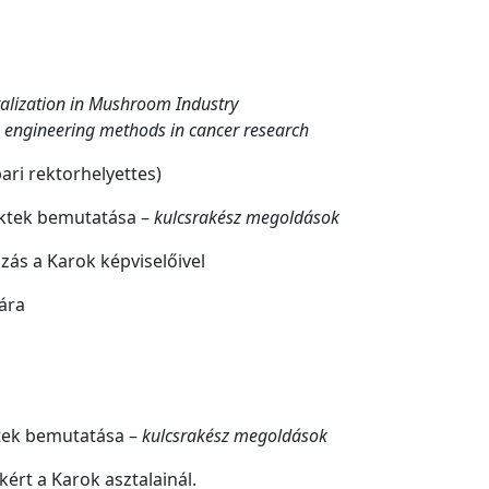
italization in Mushroom Industry
 engineering methods in cancer research
ari rektorhelyettes)
ektek bemutatása –
kulcsrakész megoldások
ás a Karok képviselőivel
ára
ktek bemutatása –
kulcsrakész megoldások
ért a Karok asztalainál.