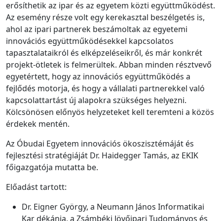
erősíthetik az ipar és az egyetem közti együttműködést.
Az esemény része volt egy kerekasztal beszélgetés is,
ahol az ipari partnerek beszámoltak az egyetemi
innovációs együttműködésekkel kapcsolatos
tapasztalataikról és elképzeléseikről, és már konkrét
projekt-ötletek is felmerültek. Abban minden résztvevő
egyetértett, hogy az innovációs együttműködés a
fejlődés motorja, és hogy a vállalati partnerekkel való
kapcsolattartást új alapokra szükséges helyezni.
Kölcsönösen előnyös helyzeteket kell teremteni a közös
érdekek mentén.
Az Óbudai Egyetem innovációs ökoszisztémáját és
fejlesztési stratégiáját Dr. Haidegger Tamás, az EKIK
főigazgatója mutatta be.
Előadást tartott:
Dr. Eigner György, a Neumann János Informatikai
Kar dékánja, a Zsámbéki Jövőipari Tudományos és