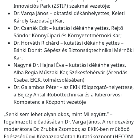
Innovációs Park (ZSTIP) szakmai vezetője;
Dr. Varga János – oktatási dékánhelyettes, Keleti
Károly Gazdasági Kar;
Dr. Csanák Edit – kutatási dékánhelyettes, Rejtő
Sándor Könnyűipari és Környezetmérnöki Kar;
Dr. Horváth Richárd – kutatási dékánhelyettes –
Bánki Donát Gépész és Biztonságtechnikai Mérnöki
Kar;
Nagyné Dr. Hajnal Éva – kutatási dékánhelyettes,
Alba Regia Műszaki Kar, Székesfehérvár (Árendás
Csaba, EKIK, tolmácsolásában);
Dr. Galambos Péter – az EKIK főigazgató-helyettese,
a Bejczy Antal iRobottechnikai és a Kiberorvosi
Kompetencia Központ vezetője
„Senki sem lehet olyan okos, mint Mi együtt.” –
fogalmazott előadásában Dr. Varga János. A rendezvény
moderátora Dr. Zrubka Zsombor, az EKIK-ben működő
Egészségügyi Közgazdaságtan Kutatóközpont (HECON)