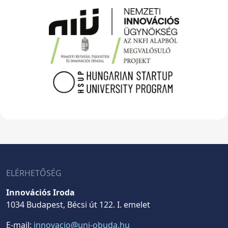
ELÉRHETŐSÉG
Innovációs Iroda
1034 Budapest, Bécsi út 122. I. emelet
E-mail:
innovacio@uni-obuda.hu