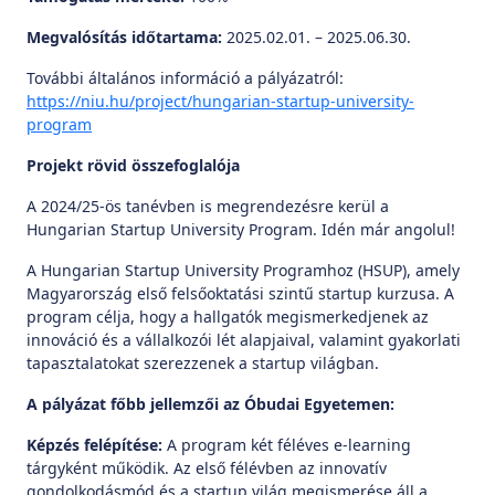
Megvalósítás időtartama:
2025.02.01. – 2025.06.30.
További általános információ a pályázatról:
https://niu.hu/project/hungarian-startup-university-
program
Projekt rövid összefoglalója
A 2024/25-ös tanévben is megrendezésre kerül a
Hungarian Startup University Program. Idén már angolul!
A Hungarian Startup University Programhoz (HSUP), amely
Magyarország első felsőoktatási szintű startup kurzusa. A
program célja, hogy a hallgatók megismerkedjenek az
innováció és a vállalkozói lét alapjaival, valamint gyakorlati
tapasztalatokat szerezzenek a startup világban.
A pályázat főbb jellemzői az Óbudai Egyetemen:
Képzés felépítése:
A program két féléves e-learning
tárgyként működik. Az első félévben az innovatív
gondolkodásmód és a startup világ megismerése áll a