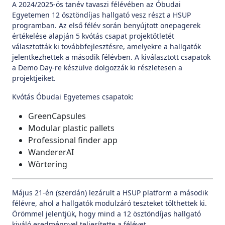
A 2024/2025-ös tanév tavaszi félévében az Óbudai
Egyetemen 12 ösztöndíjas hallgató vesz részt a HSUP
programban. Az első félév során benyújtott onepagerek
értékelése alapján 5 kvótás csapat projektötletét
választották ki továbbfejlesztésre, amelyekre a hallgatók
jelentkezhettek a második félévben. A kiválasztott csapatok
a Demo Day-re készülve dolgozzák ki részletesen a
projektjeiket.
Kvótás Óbudai Egyetemes csapatok:
GreenCapsules
Modular plastic pallets
Professional finder app
WandererAI
Wörtering
Május 21-én (szerdán) lezárult a HSUP platform a második
félévre, ahol a hallgatók modulzáró teszteket tölthettek ki.
Örömmel jelentjük, hogy mind a 12 ösztöndíjas hallgató
kiváló eredménnyel teljesítette a félévet.