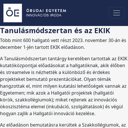
Tanulásmódszertan és az EKIK
Több mint 600 hallgató vett részt 2023. november 30-án és
december 1-jén tartott EKIK előadáson.
A Tanulásmódszertan tantárgy keretében tartottak az EKIK
kutatóközpontjai előadásokat a hallgatóknak, akik élőben
és streamelve is nézhették a különböző és érdekes
projekteket bemutató prezentációkat. Olyan témák
hangzottak el, mint milyen kutatási lehetőségek vannak az
Egyetemen; mik azok a Hallgatói projektek (hallgatói
körök, szakkollégiumok); miket rejtenek az innovációs
ökoszisztéma elemei (inkubáció, szolgáltatások) és végül
hogyan zajlik a Hallgatói innováció kezelése.
Az előadáson bemutatásra kerültek a Szakkollégiumok, az