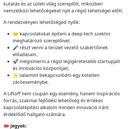
kutatás és az üzleti világ szereplőit, miközben
nemzetközi lehetőségeket nyit a régió tehetségei előtt.
A rendezvényen lehetőséged nyílik:
🤝 kapcsolatokat építeni a deep-tech szektor
meghatározó szereplőivel,
🎤 részt venni a terület vezető szakértőinek
előadásain,
🚀 megismerni a régió legígéretesebb startupjait
és innovációs központjait,
🌟 valamint bekapcsolódni egy kötetlen
záróeseménybe.
A Liftoff nem csupán egy esemény, hanem inspirációs
forrás, szakmai fejlődési lehetőség és értékes
kapcsolatépítési alkalom minden innováció iránt
érdeklődő hallgató számára.
🎟️
Jegyek: