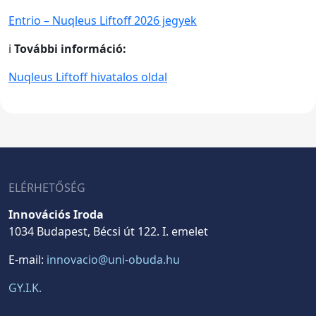
Entrio – Nuqleus Liftoff 2026 jegyek
ℹ️
További információ:
Nuqleus Liftoff hivatalos oldal
ELÉRHETŐSÉG
Innovációs Iroda
1034 Budapest, Bécsi út 122. I. emelet
E-mail:
innovacio@uni-obuda.hu
GY.I.K.