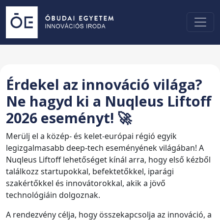
Érdekel az innováció világa?
Ne hagyd ki a Nuqleus Liftoff
2026 eseményt! 🚀
Merülj el a közép- és kelet-európai régió egyik
legizgalmasabb deep-tech eseményének világában! A
Nuqleus Liftoff lehetőséget kínál arra, hogy első kézből
találkozz startupokkal, befektetőkkel, iparági
szakértőkkel és innovátorokkal, akik a jövő
technológiáin dolgoznak.
A rendezvény célja, hogy összekapcsolja az innováció, a